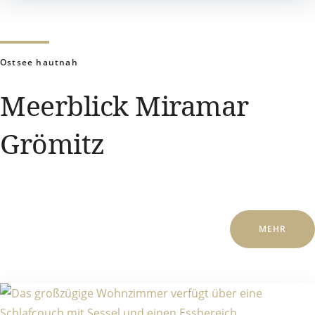
Ostsee hautnah
Meerblick Miramar
Grömitz
MEHR