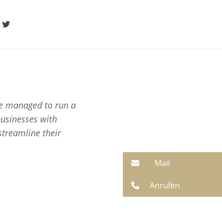
gram
Twitter
We managed to run a
businesses with
streamline their
Mail
Anrufen