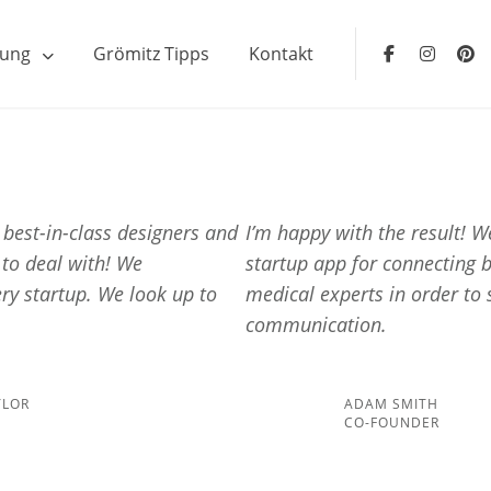
ung
Grömitz Tipps
Kontakt
Facebook
Insta
e best-in-class designers and
I’m happy with the result! 
 to deal with! We
startup app for connecting 
ry startup. We look up to
medical experts in order to 
communication.
YLOR
ADAM SMITH
CO-FOUNDER